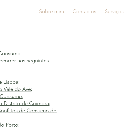
Sobre mim
Contactos
Serviços
e Consumo
ecorrer aos seguintes
e Lisboa
;
o Vale do Ave
;
e Consumo
;
 Distrito de Coimbra
;
Conflitos de Consumo do
do Porto
;